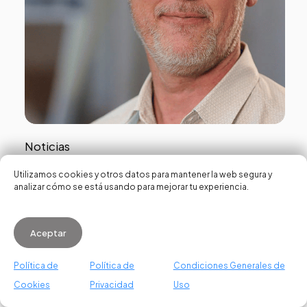
Noticias
VDS reconoce a David Rosa con el
Utilizamos cookies y otros datos para mantener la web segura y
analizar cómo se está usando para mejorar tu experiencia.
Premio Honorífico Ciudad de
Valencia por su papel clave en la
Aceptar
transformación innovadora de la
ciudad
Política de
Política de
Condiciones Generales de
Cookies
Privacidad
Uso
WhatsApp us
8 de abril de 2026