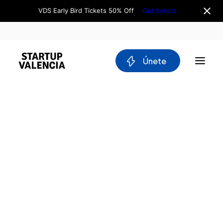
VDS Early Bird Tickets 50% Off
Get tickets
 Únete
Sobre nosotros
Junta Directiva
Equipo
Why Valencia
Tech Ecosystem
Comités
Workgroups
Movilidad
Blockchain
María Luisa Domingo
DeepTech
CEO y Fundadora de Evolving Therapeutics
Stakeholders