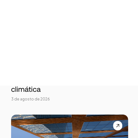
Tech Events Calendar
Open Calls
Startups destacadas
Podcast
Photo Gallery
Startups
Únete
Startups por el Clima moviliza al
ecosistema startup para acelerar
soluciones frente a la emergencia
climática
3 de agosto de 2026