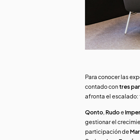
Para conocer las exp
contado con
tres pa
afronta el escalado: 
Qonto
,
Rudo
e
Impe
gestionar el crecimi
participación de
Mar