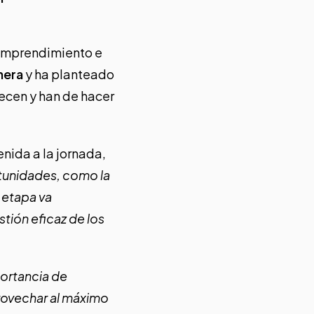
 Emprendimiento e
inera
y ha planteado
recen y han de hacer
enida a la jornada,
tunidades, como la
 etapa va
tión eficaz de los
portancia de
provechar al máximo