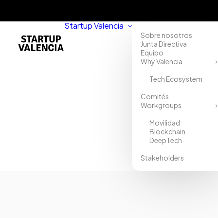
Startup Valencia
Sobre nosotros
Junta Directiva
Equipo
Why Valencia
Tech Ecosystem
Comités
Workgroups
Movilidad
Blockchain
DeepTech
Stakeholders