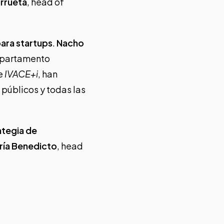
irrueta
, head of
para startups
.
Nacho
departamento
de
IVACE+i
, han
 públicos y todas las
rategia de
ría Benedicto
, head