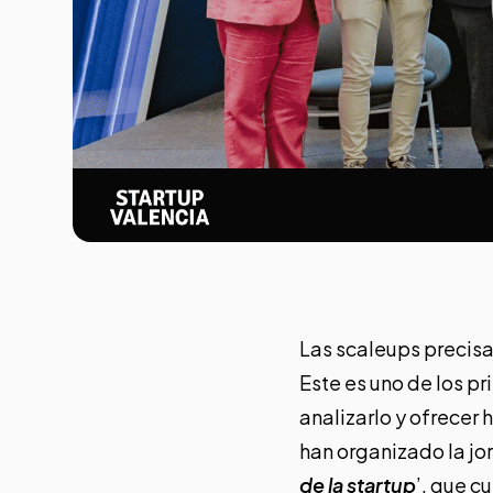
Las scaleups precisan
Este es uno de los pr
analizarlo y ofrecer
han organizado la jo
de la startup
’, que c