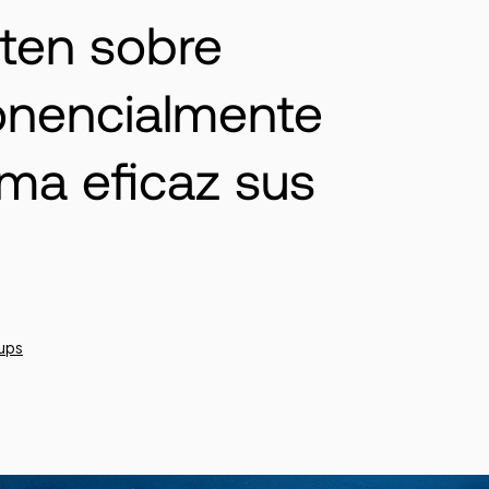
ten sobre
onencialmente
rma eficaz sus
ups