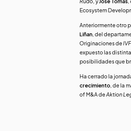
Rudo
, y
Jose Tomás
,
Ecosystem Develop
Anteriormente otro 
Liñan
, del departam
Originaciones de
IVF
expuesto las distint
posibilidades que br
Ha cerrado la jorna
crecimiento
, de la 
of M&A de
Aktion Le