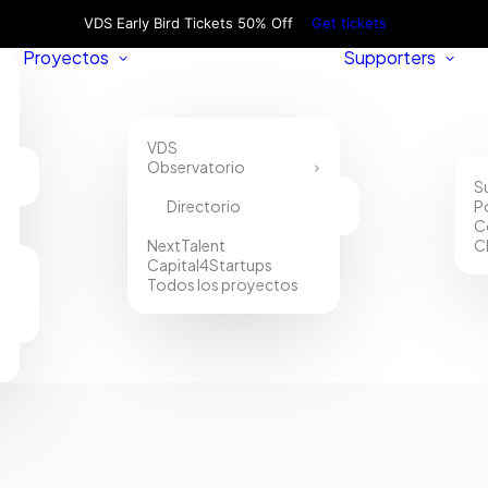
VDS Early Bird Tickets 50% Off
Get tickets
Proyectos
Supporters
VDS
Observatorio
S
Directorio
P
C
NextTalent
C
Capital4Startups
Todos los proyectos