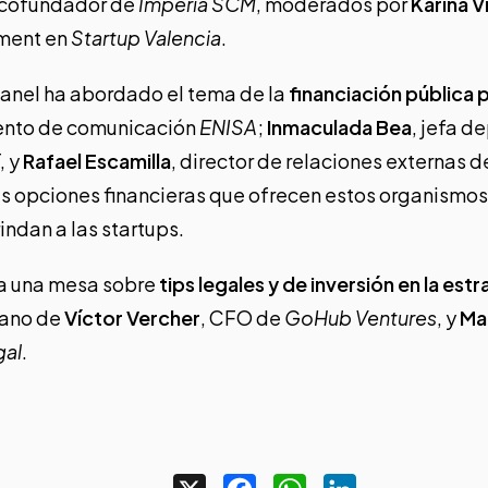
 cofundador de
Imperia SCM
, moderados por
Karina V
ment en
Startup Valencia
.
panel ha abordado el tema de la
financiación pública 
ento de comunicación
ENISA
;
Inmaculada Bea
, jefa 
, y
Rafael Escamilla
, director de relaciones externas 
as opciones financieras que ofrecen estos organismos
indan a las startups.
da una mesa sobre
tips legales y de inversión en la est
mano de
Víctor Vercher
, CFO de
GoHub Ventures
, y
Ma
gal
.