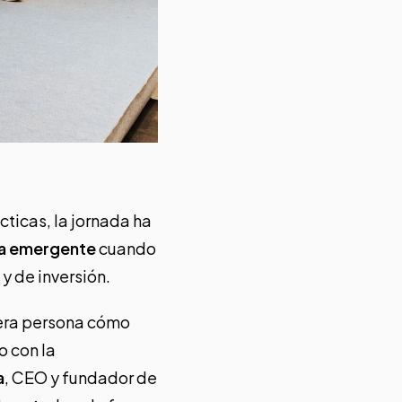
cticas, la jornada ha
sa emergente
cuando
y de inversión.
mera persona cómo
o con la
a
, CEO y fundador de