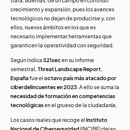
trata, además, de un campo en continuo
crecimiento y expansión, pues los avances
tecnológicos no dejan de producirse y, con
ellos, nuevos ámbitos en los que es
necesario implementar herramientas que
garanticen la operatividad con seguridad.
Según indica
S21sec
en su informe
semestral,
Threat Landscape Report
,
España
fue el
octavo país más atacado por
ciberdelincuentes en 2023
. A ello se suma la
necesidad de formación en competencias
tecnológicas
en el grueso de la ciudadanía.
Los casos reales que recoge el
Instituto
Nacional de Ciberseguridad
(
INCIBE
) dejan