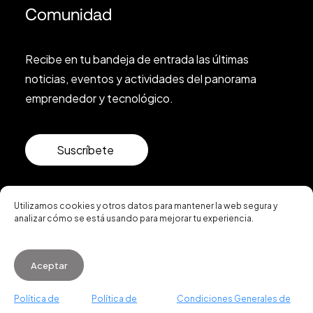
Comunidad
Recibe en tu bandeja de entrada las últimas
noticias, eventos y actividades del panorama
emprendedor y tecnológico.
Suscríbete
Utilizamos cookies y otros datos para mantener la web segura y
analizar cómo se está usando para mejorar tu experiencia.
© 2026 Startup Valencia.
Aceptar
Condiciones de Uso
·
Política de Cookies
·
Política
Política de
Política de
Condiciones Generales de
de Privacidad