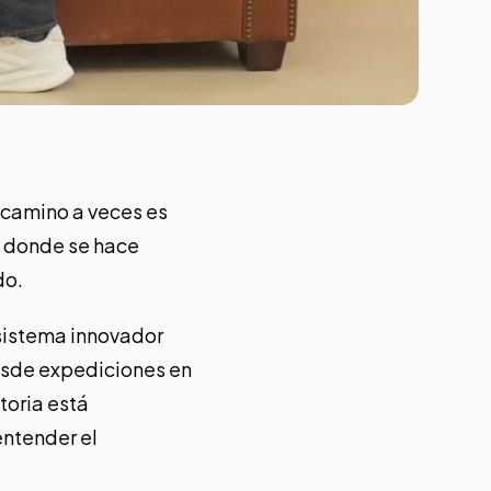
 camino a veces es
s donde se hace
do.
osistema innovador
esde expediciones en
toria está
entender el