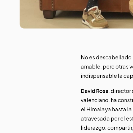
No es descabellado e
amable, pero otras v
indispensable la cap
David Rosa
, director
valenciano, ha const
el Himalaya hasta la 
atravesada por el es
liderazgo: compartir,