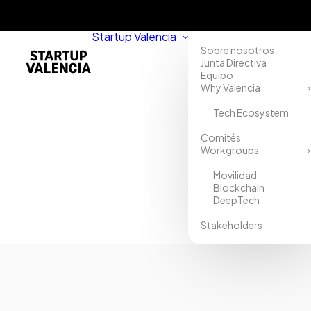
Startup Valencia
Sobre nosotros
Junta Directiva
Equipo
Why Valencia
Tech Ecosystem
Comités
Workgroups
Movilidad
Blockchain
DeepTech
Stakeholders