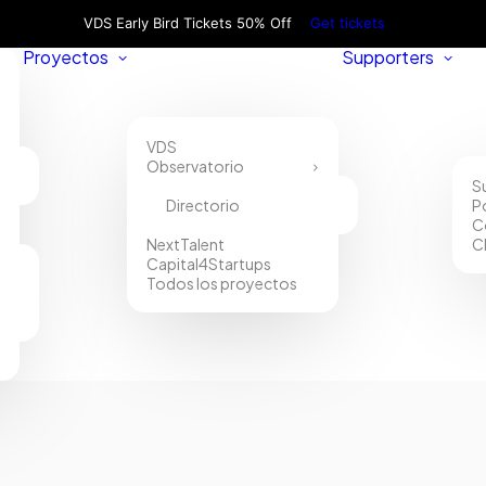
VDS Early Bird Tickets 50% Off
Get tickets
Proyectos
Supporters
VDS
Observatorio
S
Directorio
P
C
NextTalent
C
Capital4Startups
Todos los proyectos