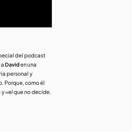
special del podcast
 a
David
en una
ia personal y
to. Porque, como él
»
y
«el que no decide,