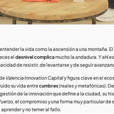
ntender la vida como la ascensión a una montaña. El
eces el
desnivel complica
mucho la andadura. Y ahí e
acidad de resistir, de levantarse y de seguir avanzan
 de
Valencia Innovation Capital
y figura clave en el ec
ruido su vida entre
cumbres
(reales y metafóricas). D
gestión de la innovación que define a la ciudad, su his
fuerzo, el compromiso y una forma muy particular de 
 aprender y no temer al fallo.