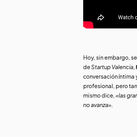
Hoy, sin embargo, se
de
Startup Valencia
,
conversación íntima
profesional, pero tam
mismo dice,
«las gr
no avanza»
.