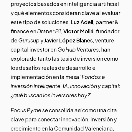
proyectos basados en inteligencia artificial
y qué elementos consideran clave al evaluar
este tipo de soluciones.
Luz Adell
, partner &
finance en
Draper B1
,
Víctor Mollá
, fundador
de
Gurusup
y
Javier López Blanes
, venture
capital investor en
GoHub Ventures
, han
explorado tanto las tesis de inversión como
los desafíos reales de desarrollo e
implementación en la mesa ‘
Fondos e
inversión inteligente. IA, innovación y capital:
¿qué buscan los inversores hoy?
’
Focus Pyme
se consolida así como una cita
clave para conectar innovación, inversión y
crecimiento en la Comunidad Valenciana,