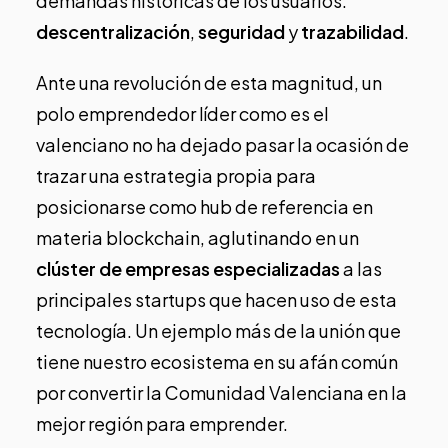
demandas históricas de los usuarios:
descentralización
,
seguridad
y
trazabilidad
.
Ante una revolución de esta magnitud, un
polo emprendedor líder como es el
valenciano no ha dejado pasar la ocasión de
trazar una estrategia propia para
posicionarse como hub de referencia en
materia blockchain, aglutinando en un
clúster de empresas especializadas
a las
principales startups que hacen uso de esta
tecnología. Un ejemplo más de la unión que
tiene nuestro ecosistema en su afán común
por
convertir la Comunidad Valenciana en la
mejor región para emprender
.