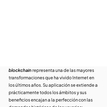
Tech Events Calendar
artificial, la inversión descentralizada en
Open Calls
Startups destacadas
criptoactivos, el neocoleccionismo
Podcast
mediante tokens no fungibles (NFT)… La
Photo Gallery
naturaleza del desarrollo tecnológico nos
dibuja escenarios y utilidades que parecen
Únete
del futuro, pero no quedan tan lejanos en el
tiempo.
En esa vorágine de innovación, la tecnología
blockchain
representa
una de las mayores
transformaciones que ha vivido Internet en
los últimos años
. Su aplicación se extiende a
prácticamente todos los ámbitos y sus
beneficios encajan a la perfección con las