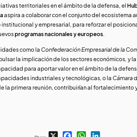
ciativas territoriales en el ámbito de la defensa, el
Hub
na
aspira a colaborar con el conjunto del ecosistema 
 institucional y empresarial, para reforzar el posicio
nuevos
programas nacionales y europeos
.
ntidades como la
Confederación Empresarial de la Com
pulsar la implicación de los sectores económicos, y l
apacidad para aportar valor en el ámbito de la defensa 
apacidades industriales y tecnológicas, o la
Cámara d
de la primera reunión, contribuirían al fortalecimiento 
X
Facebook
WhatsApp
LinkedIn