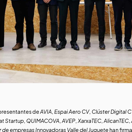
epresentantes de
AVIA
,
Espai Aero CV
,
Clúster Digital 
t Startup
,
QUIMACOVA
,
AVEP
,
XarxaTEC
,
AlicanTEC
,
r de empresas Innovadoras Valle del Juguete
han firm