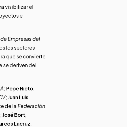
a visibilizar el
oyectos e
 de Empresas del
os los sectores
era que se convierte
e se deriven del
IA
;
Pepe Nieto
,
 CV
;
Juan Luis
te de la
Federación
;
José Bort
,
arcos Lacruz
,