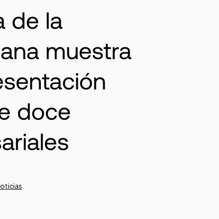
 de la
iana muestra
esentación
de doce
ariales
oticias