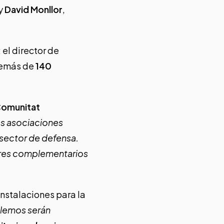
 y
David Monllor
,
; el director de
demás de
140
Comunitat
as asociaciones
 sector de defensa.
tores complementarios
nstalaciones para la
llemos serán