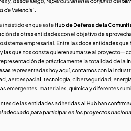
s y, desde luego, repercutirán en el conjunto del
ter
ad de Valencia”
.
a insistido en que este
Hub de Defensa de la Comunita
ación de otras entidades con el objetivo de aprovechar
cosistema empresarial. Entre las doce entidades que 
 las que nos consta quieren sumarse al proyecto— c
representación de prácticamente la totalidad de la
i
esas
representadas hoy aquí, contamos con la industri
d, aeroespacial, tecnología, ciberseguridad, energía
s emergentes, materiales, química y diferentes sumi
antes de las entidades adheridas al Hub han confirm
l adecuado para participar en los proyectos naciona