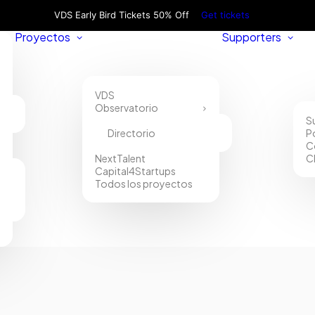
VDS Early Bird Tickets 50% Off
Get tickets
Proyectos
Supporters
VDS
Observatorio
S
Directorio
P
C
NextTalent
C
Capital4Startups
Todos los proyectos