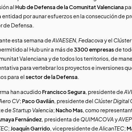
ión al
Hub de Defensa de la Comunitat Valenciana
par
entidad por aunar esfuerzos en la consecución de pr
or de Defensa.
rante esta semana de
AVAESEN
,
Fedacova
y el
Clúster
ermitido al Hub unir a más de
3300 empresas
de tod
munitat Valenciana y de todos los territorios, de man
ntativa para vertebrar los proyectos e inversiones qu
os para el
sector de la Defensa
.
 firma han acudido
Francisco Segura
, presidente de
AV
 Aero CV
;
Paco Gavilán
, presidente del
Clúster Digital
te de
Startup Valencia
;
Nacho Mas
, como representan
Amaya Fernández
, presidenta de
QUIMACOVA
y
AVEP
TEC
;
Joaquín Garrido
, vicepresidente de
AlicanTEC
;
M