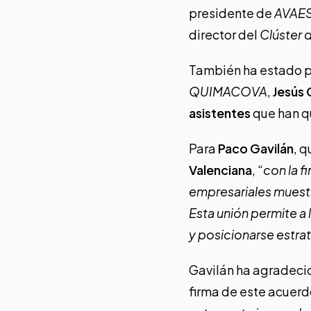
presidente de
AVAE
director del
Clúster 
También ha estado p
QUIMACOVA
,
Jesús 
asistentes
que han qu
Para
Paco Gavilán
, 
Valenciana
, “
con la f
empresariales muestr
Esta unión permite a
y posicionarse estra
Gavilán ha agradec
firma de este acuerdo