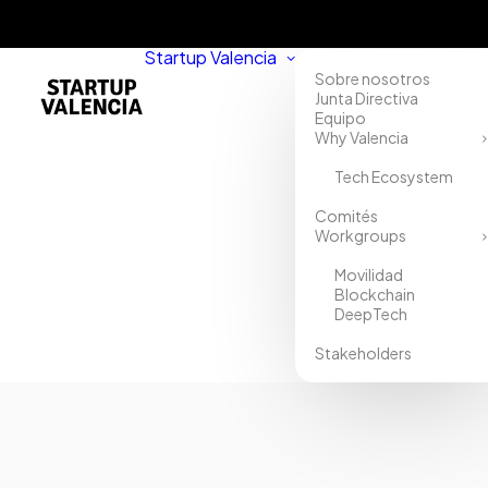
Startup Valencia
Sobre nosotros
Junta Directiva
Equipo
Why Valencia
Tech Ecosystem
Comités
Workgroups
Movilidad
Blockchain
DeepTech
Stakeholders