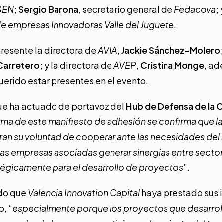
SEN
;
Sergio Barona
, secretario general de
Fedacova
;
de empresas Innovadoras Valle del Juguete
.
resente la directora de
AVIA
,
Jackie Sánchez-Molero
Carretero
; y la directora de
AVEP
,
Cristina Monge
, a
erido estar presentes en el evento.
que ha actuado de portavoz del
Hub de Defensa de la 
irma de este manifiesto de adhesión se confirma que l
an su voluntad de cooperar ante las necesidades del
 las empresas asociadas generar sinergias entre sec
tégicamente para el desarrollo de proyectos
”.
ido que
Valencia Innovation Capital
haya prestado sus i
, “
especialmente porque los proyectos que desarro