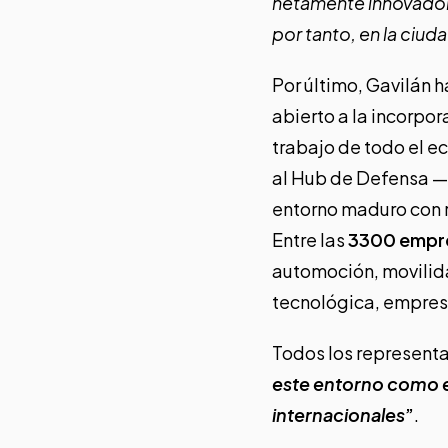
netamente innovadore
por tanto, en la ciud
Por último, Gavilán h
abierto a la incorpor
trabajo de todo el e
al Hub de Defensa —y
entorno maduro con 
Entre las
3300 empr
automoción, movilida
tecnológica, empresa
Todos los represent
este entorno como e
internacionales
”
.