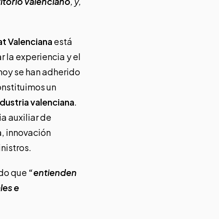
ritorio valenciano
, y,
t Valenciana
está
 la experiencia y el
hoy se han adherido
onstituimos un
ndustria valenciana
.
a auxiliar de
, innovación
nistros.
ado que
“
entienden
les e