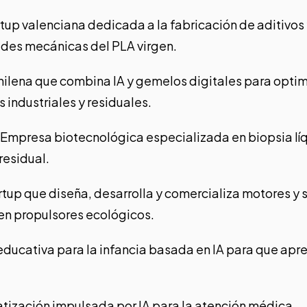
rtup valenciana dedicada a la fabricación de aditivos
ades mecánicas del PLA virgen.
chilena que combina IA y gemelos digitales para optimi
 industriales y residuales.
. Empresa biotecnológica especializada en biopsia lí
esidual.
artup que diseña, desarrolla y comercializa motores y
en propulsores ecológicos.
 educativa para la infancia basada en IA para que a
tización impulsada por IA para la atención médica.