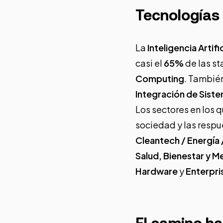
Tecnologías
La
Inteligencia Artific
casi el
65%
de las s
Computing
. También
Integración de Sist
Los sectores en los q
sociedad y las resp
Cleantech / Energía 
Salud, Bienestar y 
Hardware
y
Enterpri