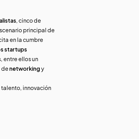
alistas
, cinco de
escenario principal de
cita en la cumbre
s startups
, entre ellos un
s de
networking
y
 talento, innovación