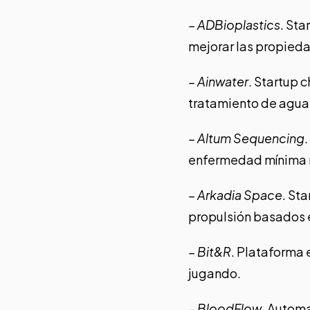
–
ADBioplastics
. Sta
mejorar las propied
–
Ainwater
. Startup 
tratamiento de aguas
–
Altum Sequencing
enfermedad mínima r
–
Arkadia Space
. St
propulsión basados 
–
Bit&R
. Plataforma
jugando.
–
BloodFlow
. Automa