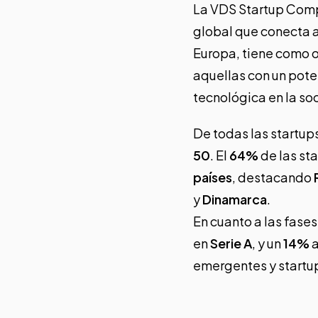
La VDS Startup Comp
global que conecta a
Europa, tiene como 
aquellas con un poten
tecnológica en la so
De todas las startup
50
. El
64%
de las st
países
, destacando
y
Dinamarca
.
En cuanto a las fases
en
Serie A
, y un
14%
a
emergentes y startu