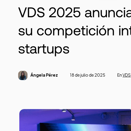
VDS 2025 anuncia
su competición in
startups
Ángela Pérez
18 de julio de 2025
En
VDS