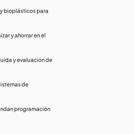
 y bioplásticos para
zar y ahorrar en el
quida y evaluación de
 sistemas de
prendan programación