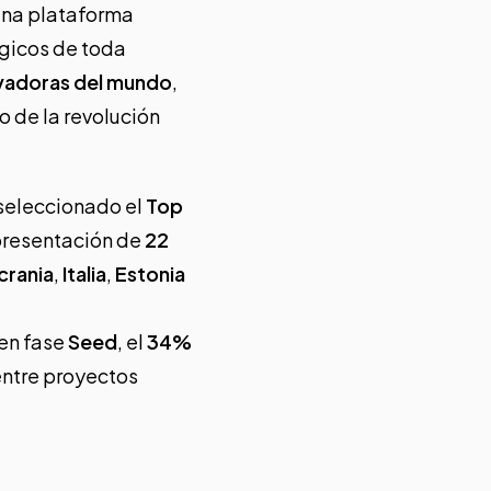
 una plataforma
ógicos de toda
novadoras del mundo
,
o de la revolución
seleccionado el
Top
epresentación de
22
crania
,
Italia
,
Estonia
 en fase
Seed
, el
34%
entre proyectos