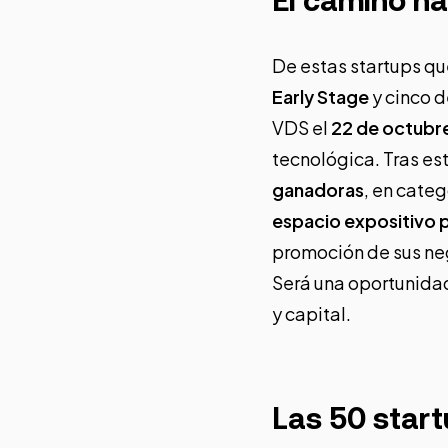
El camino h
De estas startups qu
Early Stage
y cinco 
VDS el
22 de octubr
tecnológica. Tras es
ganadoras
, en categ
espacio expositivo 
promoción de sus ne
Será una oportunidad 
y capital.
Las 50 start