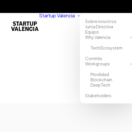
Startup Valencia
Sobre nosotros
Junta Directiva
Equipo
Why Valencia
Tech Ecosystem
Comités
Workgroups
Movilidad
Blockchain
DeepTech
Stakeholders