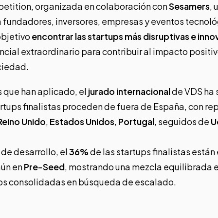
etition, organizada en colaboración con
Sesamers
,
 fundadores, inversores, empresas y eventos tecnol
objetivo
encontrar las startups más disruptivas e in
cial extraordinario para contribuir al impacto positiv
ciedad.
s que han aplicado, el
jurado internacional
de VDS ha 
artups finalistas proceden de fuera de España, con r
Reino Unido
,
Estados Unidos
,
Portugal
, seguidos de
U
 de desarrollo, el
36%
de las startups finalistas están
ún en
Pre-Seed
, mostrando una mezcla equilibrada 
ps consolidadas en búsqueda de escalado.