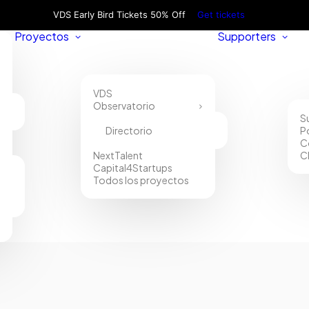
VDS Early Bird Tickets 50% Off
Get tickets
Proyectos
Supporters
VDS
Observatorio
S
Directorio
P
C
NextTalent
C
Capital4Startups
Todos los proyectos