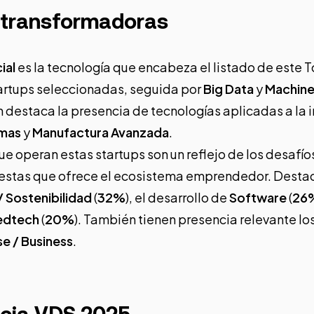
 transformadoras
ial
es la tecnología que encabeza el listado de este 
tartups seleccionadas, seguida por
Big Data
y
Machine
 destaca la presencia de tecnologías aplicadas a la 
emas
y
Manufactura Avanzada
.
ue operan estas startups son un reflejo de los desafíos
uestas que ofrece el ecosistema emprendedor. Destac
/ Sostenibilidad
(
32%
), el desarrollo de
Software
(
26
Medtech
(
20%
). También tienen presencia relevante lo
se / Business
.