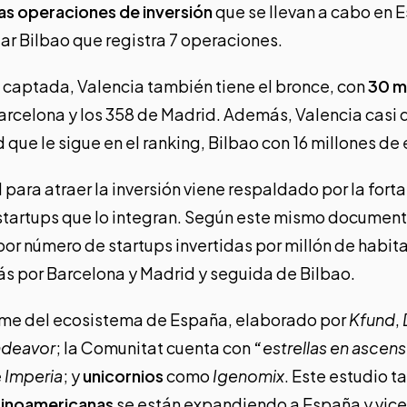
as operaciones de inversión
que se llevan a cabo en E
gar Bilbao que registra 7 operaciones.
n captada, Valencia también tiene el bronce, con
30 m
arcelona y los 358 de Madrid. Además, Valencia casi d
que le sigue en el ranking, Bilbao con 16 millones de 
 para atraer la inversión viene respaldado por la fort
startups que lo integran. Según este mismo documen
por número de startups invertidas por millón de habit
s por Barcelona y Madrid y seguida de Bilbao.
rme del ecosistema de España, elaborado por
Kfund
,
ndeavor
; la Comunitat cuenta con
“
estrellas en ascen
e
Imperia
; y
unicornios
como
Igenomix
. Este estudio 
atinoamericanas
se están expandiendo a España y vice