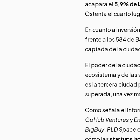
acapara el
5,9% de l
Ostenta el cuarto lu
En cuanto a inversió
frente a los 584 de B
captada de la ciudad 
El poder de la ciudad
ecosistema y de las 
es la tercera ciudad 
superada, una vez má
Como señala el Info
GoHub Ventures
y
E
BigBuy
,
PLD Space
cómo las
startups l