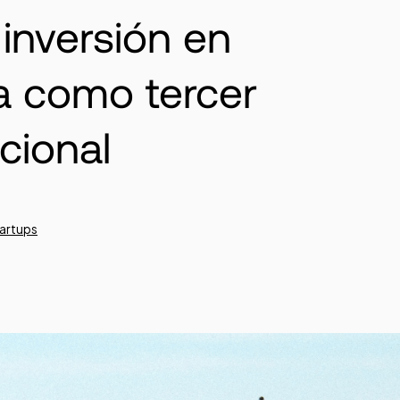
 inversión en
a como tercer
cional
artups