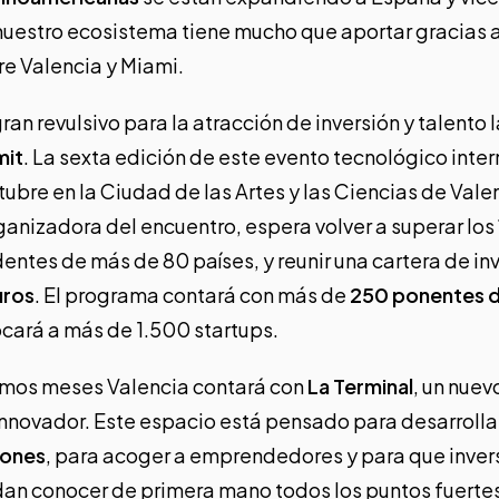
nuestro ecosistema tiene mucho que aportar gracias 
re Valencia y Miami
.
an revulsivo para la atracción de inversión y talento 
mit
. La sexta edición de este evento tecnológico inte
ctubre en la Ciudad de las Artes y las Ciencias de Vale
ganizadora del encuentro, espera volver a superar los
entes de más de 80 países, y reunir una cartera de in
uros
. El programa contará con más de
250 ponentes d
cará a más de 1.500 startups.
imos meses Valencia contará con
La Terminal
,
un nuev
nnovador. Este espacio está pensado para desarrolla
iones
, para acoger a emprendedores y para que inver
an conocer de primera mano todos los puntos fuerte