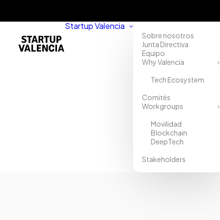
Startup Valencia
Sobre nosotros
Junta Directiva
Equipo
Why Valencia
Tech Ecosystem
Comités
Workgroups
Movilidad
Blockchain
DeepTech
Stakeholders