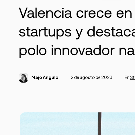
Valencia crece en
startups y destac
polo innovador na
Majo Angulo
2 de agosto de 2023
En
St