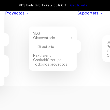
VDS Early Bird Tickets 50% Off
Get tickets
Proyectos
Supporters
VDS
Observatorio
S
Directorio
P
C
NextTalent
C
Capital4Startups
Todos los proyectos