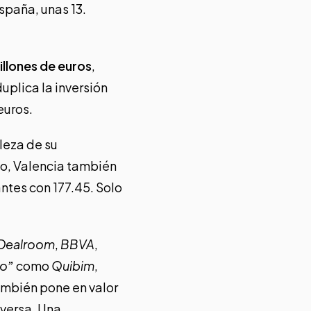
spaña, unas 13.
illones de euros
,
uplica la inversión
euros.
aleza de su
to, Valencia también
antes con 177.45. Solo
Dealroom
,
BBVA
,
so
”
como
Quibim
,
también pone en valor
versa. Una