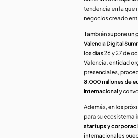
tendencia en la que 
negocios creado ent
También supone un gr
Valencia Digital Sum
los días 26 y 27 de o
Valencia, entidad or
presenciales, proced
8.000 millones de e
internacional
y convo
Además, en los próx
para su ecosistema i
startups y corporac
internacionales pued