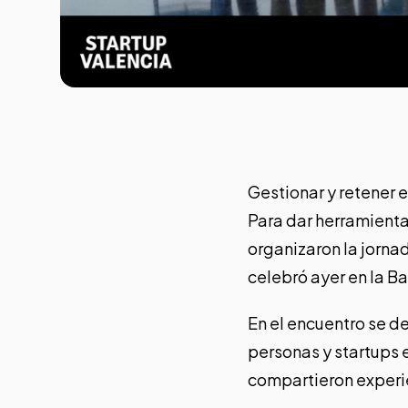
Gestionar y retener e
Para dar herramienta
organizaron la jorna
celebró ayer en la B
En el encuentro se d
personas y startups 
compartieron experie