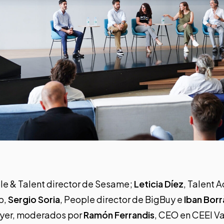
le & Talent director de Sesame;
Leticia Díez
, Talent A
p,
Sergio Soria
, People director de BigBuy e
Iban Borr
ayer, moderados por
Ramón Ferrandis
, CEO en CEEI Va