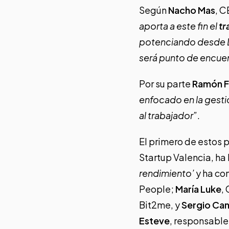
Según
Nacho Mas
, C
aporta a este fin el
tr
potenciando desde
será punto de encue
Por su parte
Ramón F
enfocado en la gesti
al trabajador”
.
El primero de estos 
Startup Valencia, ha 
rendimiento’
y ha co
People;
María Luke
,
Bit2me,
y
Sergio Ca
Esteve
, responsable