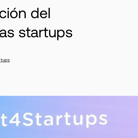
ción del
las startups
rtups