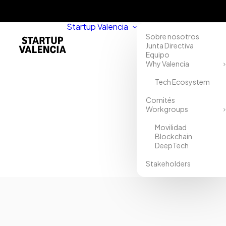
Startup Valencia
Sobre nosotros
Junta Directiva
Equipo
Why Valencia
Tech Ecosystem
Comités
Workgroups
Movilidad
Blockchain
DeepTech
Stakeholders