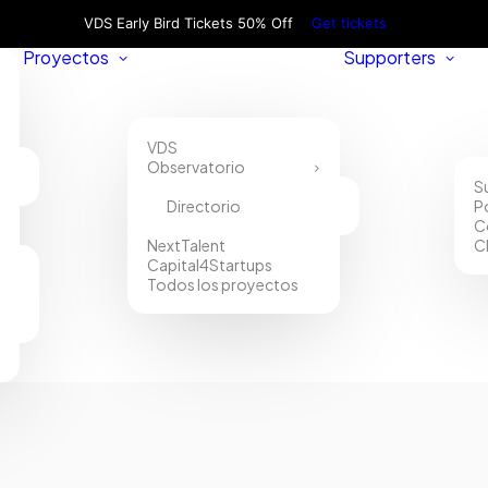
VDS Early Bird Tickets 50% Off
Get tickets
Proyectos
Supporters
VDS
Observatorio
S
Directorio
P
C
NextTalent
C
Capital4Startups
Todos los proyectos