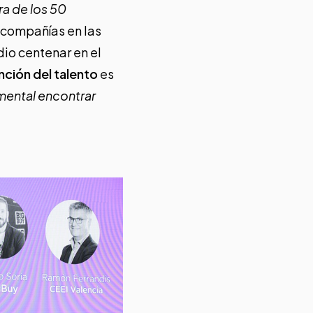
ra de los 50
 compañías en las
io centenar en el
nción del talento
es
mental encontrar