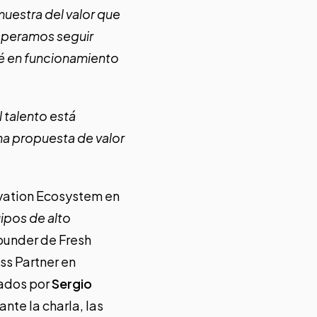
uestra del valor que
esperamos seguir
té en funcionamiento
l talento está
na propuesta de valor
ovation Ecosystem en
ipos de alto
ounder de Fresh
ss Partner en
rados por
Sergio
nte la charla, las