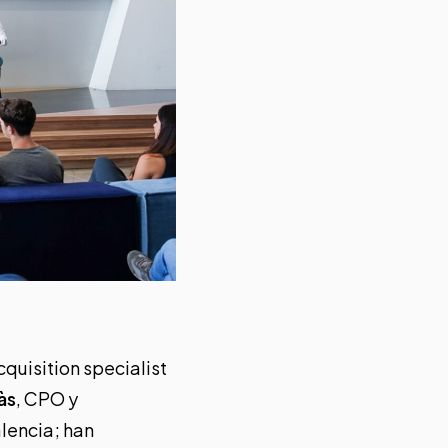
cquisition specialist
às
, CPO y
lencia; han