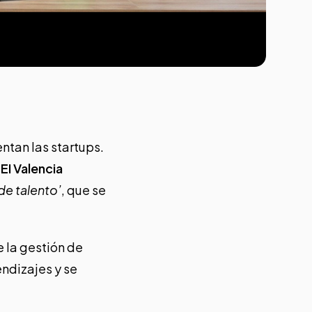
entan las startups.
EI Valencia
de talento’
, que se
 la gestión de
endizajes y se