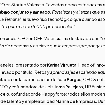
EO en Startup Valencia,
“eventos como este son una m
abajo conjunto y alineado
. Fortalezas y alianzas que 
La Terminal
, el nuevo hub tecnológico que cuando es
ntro para más de 5.000 profesionales”.
errandis
, CEO en CEEI Valencia, ha destacado que
“e
ón de personas y es clave que la empresa proponga u
paneles, presentado por
Karina Virrueta
, Head of Inn
llevado por título
‘Retos y aprendizajes escalando equ
ntado con la participación de
Jose Burgos
, CEO & cof
 CEO y cofundadora de Uelz,
Inma Pellejero
, HR Busine
ncelo
, cofundador de Happyforce; todos ellos mode
 de talento y empleabilidad Marina de Empresas. Dura