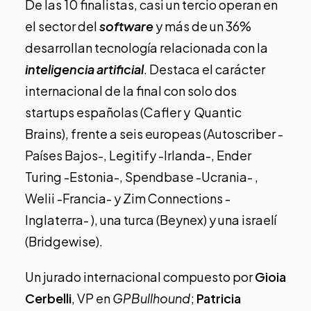
De las 10 finalistas, casi un tercio operan en
el sector del
software
y más de un 36%
desarrollan tecnología relacionada con la
inteligencia artificial
. Destaca el carácter
internacional de la final con solo dos
startups españolas (Cafler y Quantic
Brains), frente a seis europeas (Autoscriber -
Países Bajos-, Legitify -Irlanda-, Ender
Turing -Estonia-, Spendbase -Ucrania- ,
Welii -Francia- y Zim Connections -
Inglaterra- ), una turca (Beynex) y una israelí
(Bridgewise).
Un jurado internacional compuesto por
Gioia
Cerbelli
, VP en
GPBullhound
;
Patricia