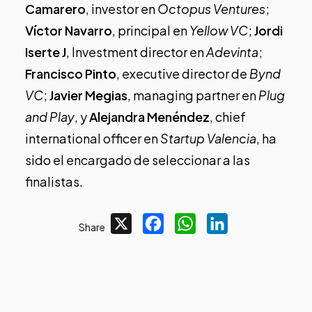
Camarero
, investor en
Octopus Ventures
;
Víctor Navarro
, principal en
Yellow VC
;
J
ordi
Iserte J
, Investment director en
Adevinta
;
Francisco Pinto
, executive director de
Bynd
VC
;
Javier Megias
, managing partner en
Plug
and Play
, y
Alejandra Menéndez
, chief
international officer en
Startup Valencia
, ha
sido el encargado de seleccionar a las
finalistas.
X
Facebook
WhatsApp
LinkedIn
Share