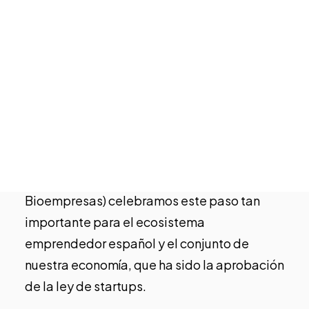
Tech Events Calendar
Open Calls
Startups destacadas
Podcast
Desde AES (Asociación Española de
Photo Gallery
Startups), Adigital (Asociación Española de
la Economía Digital), Spaincap (Capital por
Únete
un Futuro Sostenible), Endeavor, Fundación
Cotec, Startup Valencia, South Summit, Tech
Barcelona y AseBio (Asociación Española de
Bioempresas) celebramos este paso tan
importante para el ecosistema
emprendedor español y el conjunto de
nuestra economía, que ha sido la aprobación
de la
ley de startups.