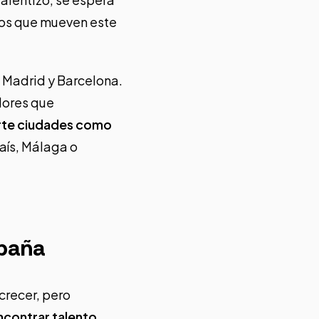
los que mueven este
 Madrid y Barcelona.
dores que
erte ciudades como
aís,
Málaga o
spaña
crecer, pero
encontrar talento