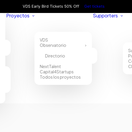
VDS Early Bird Tickets 50% Off
Get tickets
Proyectos
Supporters
VDS
Observatorio
S
Directorio
P
C
NextTalent
C
Capital4Startups
Todos los proyectos