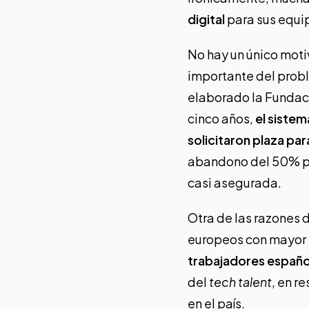
digital
para sus equi
No hay un único moti
importante del prob
elaborado la Fundaci
cinco años,
el siste
solicitaron plaza par
abandono del 50% par
casi asegurada.
Otra de las razones d
europeos con mayor f
trabajadores español
del
tech talent
, en r
en el país.