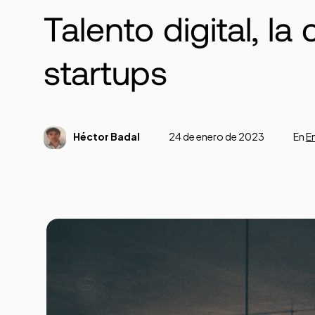
Talento digital, la
startups
Héctor Badal
24 de enero de 2023
En
E