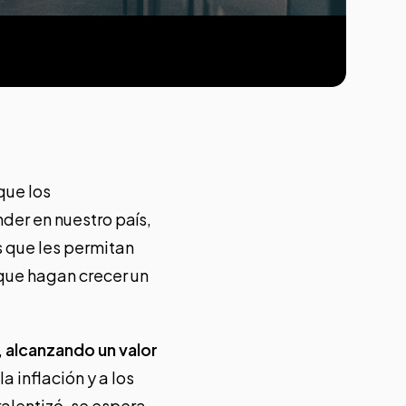
que los
er en nuestro país,
s que les permitan
que hagan crecer un
, alcanzando un
valor
 inflación y a los
ralentizó,
se espera