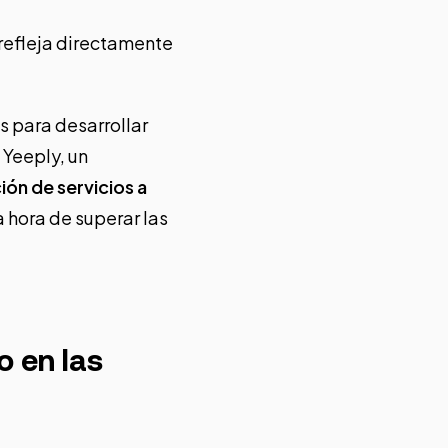
 refleja directamente
s para desarrollar
o
Yeeply
, un
ión de servicios a
a hora de superar las
o en las