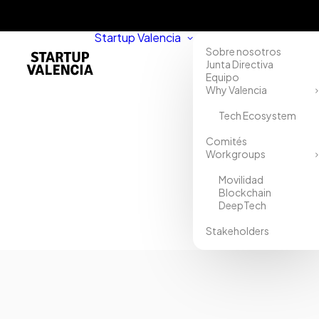
Startup Valencia
Sobre nosotros
Junta Directiva
Equipo
Why Valencia
Tech Ecosystem
Comités
Workgroups
Movilidad
Blockchain
DeepTech
Stakeholders