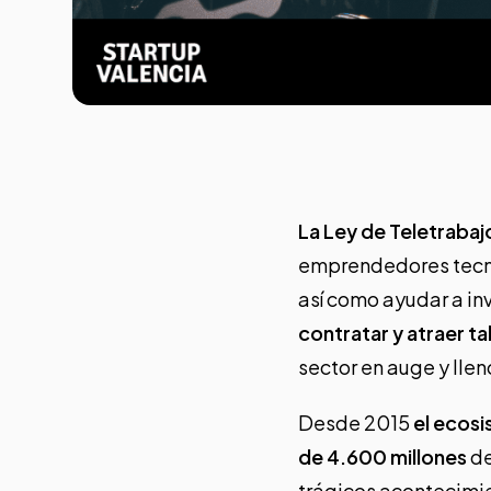
La Ley de Teletrabaj
emprendedores tecno
así como ayudar a in
contratar y atraer ta
sector en auge y llen
Desde 2015
el ecosi
de 4.600 millones
de
trágicos acontecimien