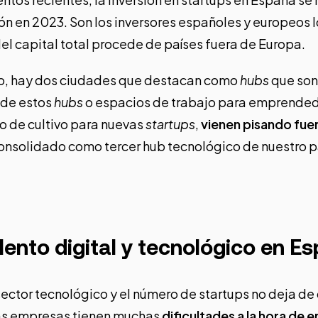
ón en 2023. Son los
inversores españoles y europeos 
del capital total procede de países fuera de Europa.
o, hay dos ciudades que destacan como
hubs
que son
 de estos
hubs
o espacios de trabajo para emprende
o de cultivo para nuevas
startups
,
vienen pisando fu
consolidado como tercer hub tecnológico de nuestro p
lento digital y tecnológico en E
sector tecnológico y el número de startups no deja de 
as empresas tienen muchas
dificultades a la hora de 