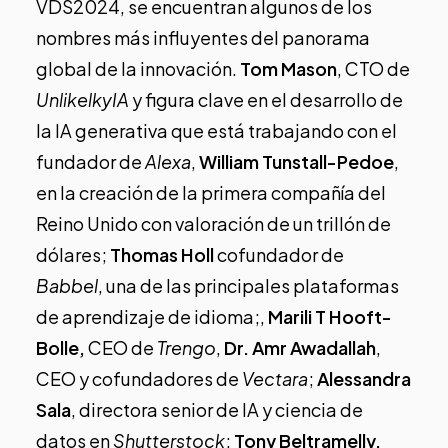
VDS2024, se encuentran algunos de los
nombres más influyentes del panorama
global de la innovación.
Tom Mason
, CTO de
UnlikelkyIA
y figura clave en el desarrollo de
la IA generativa que está trabajando con el
fundador de
Alexa
,
William Tunstall-Pedoe
,
en la creación de la primera compañía del
Reino Unido con valoración de un trillón de
dólares;
Thomas Holl
cofundador de
Babbel
, una de las principales plataformas
de aprendizaje de idioma;,
Marili T Hooft-
Bolle,
CEO de
Trengo
,
Dr. Amr Awadallah
,
CEO y cofundadores de
Vectara
;
Alessandra
Sala
, directora senior de IA y ciencia de
datos en
Shutterstock
;
Tony Beltramelly,