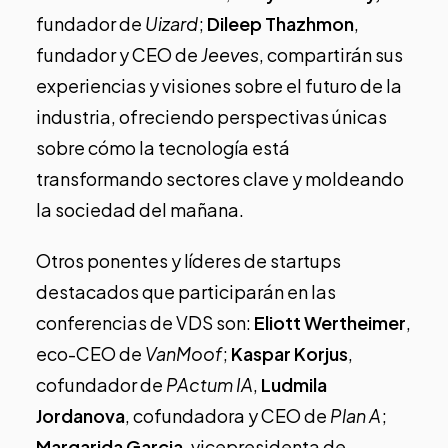
fundador de
Uizard
;
Dileep Thazhmon
,
fundador y CEO de
Jeeves
, compartirán sus
experiencias y visiones sobre el futuro de la
industria, ofreciendo perspectivas únicas
sobre cómo la tecnología está
transformando sectores clave y moldeando
la sociedad del mañana.
Otros ponentes y líderes de startups
destacados que participarán en las
conferencias de VDS son:
Eliott Wertheimer
,
eco-CEO de
VanMoof
;
Kaspar Korjus
,
cofundador de
PActum
IA
,
Ludmila
Jordanova
, cofundadora y CEO de
Plan A
;
Margarida Garcia
, vicepresidenta de