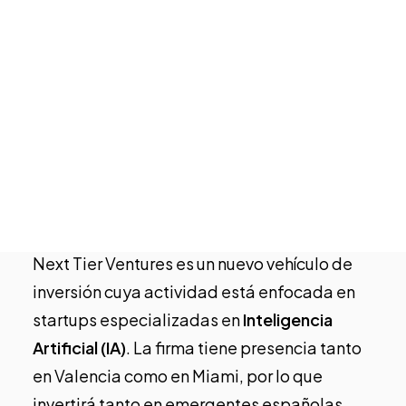
Tech Events Calendar
Next Tier Ventures muestra su compromiso y
Open Calls
arraigo con el ecosistema innovador y
Startups destacadas
Podcast
tecnológico valenciano desde esta primera
Photo Gallery
etapa. La nueva apuesta de Patricia Pastor y
Rubén Colomer
se suma como Supporter a
Únete
Startup Valencia
para colaborar en el
impulso de proyectos estratégicos
para la
competitividad de la región.
Next Tier Ventures
es un nuevo vehículo de
inversión cuya actividad está enfocada en
startups especializadas en
Inteligencia
Artificial (IA)
. La firma tiene presencia tanto
en Valencia como en Miami, por lo que
invertirá tanto en emergentes españolas