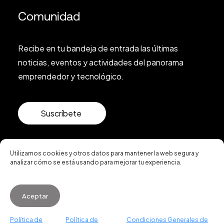
Comunidad
Recibe en tu bandeja de entrada las últimas
noticias, eventos y actividades del panorama
emprendedor y tecnológico.
Suscríbete
Utilizamos cookies y otros datos para mantener la web segura y
analizar cómo se está usando para mejorar tu experiencia.
© 2026 Startup Valencia.
Aceptar
Condiciones de Uso
·
Política de Cookies
·
Política
Política de
Política de
Condiciones Generales de