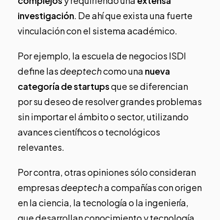
complejos
y requiriendo una
extensa
investigación
. De ahí que exista una fuerte
vinculación con el sistema académico.
Por ejemplo, la escuela de negocios ISDI
define las
deeptech
como una
nueva
categoría de startups
que se diferencian
por su deseo de resolver grandes problemas
sin importar el ámbito o sector, utilizando
avances científicos o tecnológicos
relevantes.
Por contra,
otras opiniones
sólo consideran
empresas
deeptech
a compañías con origen
en la ciencia, la tecnología o la ingeniería,
que desarrollan conocimiento y tecnología