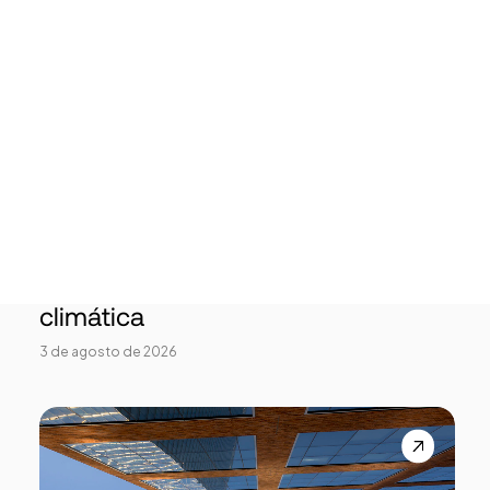
Tech Events Calendar
Open Calls
Startups destacadas
Podcast
Photo Gallery
Startups
Únete
Startups por el Clima moviliza al
ecosistema startup para acelerar
soluciones frente a la emergencia
climática
3 de agosto de 2026