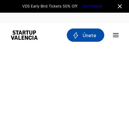
VDS Early Bird Tickets 50% Off
Get tickets
 Únete
Sobre nosotros
Junta Directiva
Equipo
Why Valencia
Tech Ecosystem
Comités
Workgroups
Movilidad
Blockchain
Héctor Badal
DeepTech
COO y Fundador de Yeeply
Stakeholders