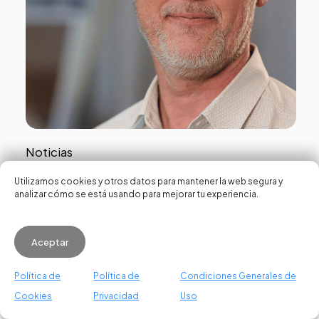
Noticias
VDS reconoce a David Rosa con el
Utilizamos cookies y otros datos para mantener la web segura y
analizar cómo se está usando para mejorar tu experiencia.
Premio Honorífico Ciudad de
Valencia por su papel clave en la
Aceptar
transformación innovadora de la
ciudad
Política de
Política de
Condiciones Generales de
Cookies
Privacidad
Uso
WhatsApp us
8 de abril de 2026