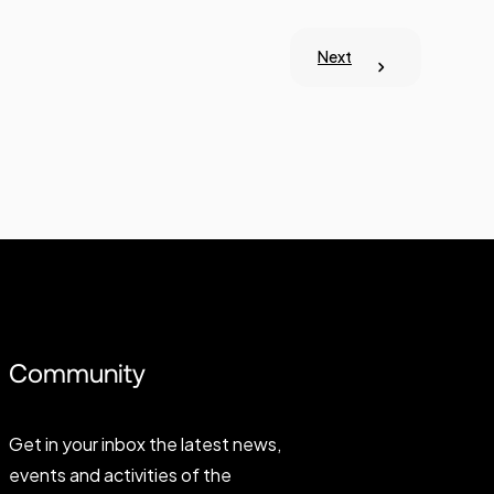
Next
Community
Get in your inbox the latest news,
events and activities of the