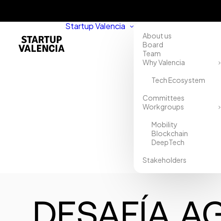
Startup Valencia
About us
Board
Team
Why Valencia
Tech Ecosystem
Committees
Workgroups
Mobility
Blockchain
DeepTech
Stakeholders
DESAFÍA A