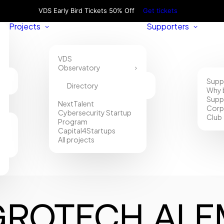
VDS Early Bird Tickets 50% Off
Get tickets
Projects
Supporters
VDS
Observatory
Supp
Directory
Why 
Supp
NextTalent
Corp
Cybersecurity Startup
Club
Program
Capital4Startups
All projects
GROTECH ALE