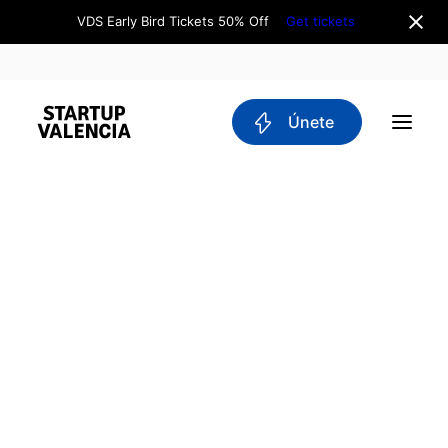
VDS Early Bird Tickets 50% Off
Get tickets
 Únete
Sobre nosotros
Junta Directiva
Equipo
Why Valencia
Tech Ecosystem
Comités
Workgroups
Movilidad
Blockchain
DeepTech
Stakeholders