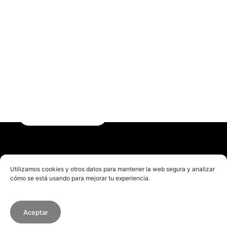
Startups destacadas
Comunidad
Podcast
Photo Gallery
Recibe en tu bandeja de entrada las últimas
noticias, eventos y actividades del panorama
Únete
emprendedor y tecnológico.
Suscríbete
Utilizamos cookies y otros datos para mantener la web segura y analizar
cómo se está usando para mejorar tu experiencia.
© 2026 Startup Valencia.
Aceptar
Condiciones de Uso
·
Política de Cookies
·