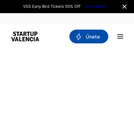
VDS Early Bird Tickets 50% Off
Get tickets
 Únete
Sobre nosotros
Junta Directiva
CONVOCATORIA
Equipo
Why Valencia
STARTUPS 4YFN 2026
Tech Ecosystem
Comités
9 de diciembre de 2025
|
By
Martin Gomez
Workgroups
Movilidad
0.00
0
Blockchain
DeepTech
Favorito
Stakeholders