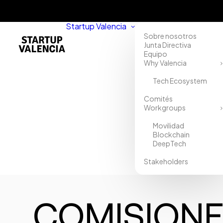
Startup Valencia
Sobre nosotros
Junta Directiva
Equipo
Why Valencia
Tech Ecosystem
Comités
Workgroups
Movilidad
Blockchain
DeepTech
Stakeholders
COMISIONE