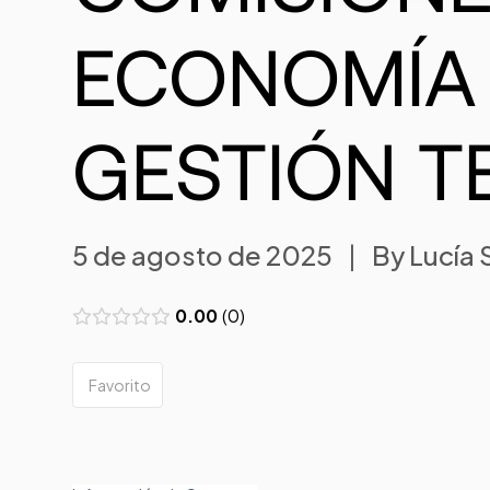
ECONOMÍA D
GESTIÓN TE
5 de agosto de 2025
|
By
Lucía
0.00
0
Favorito