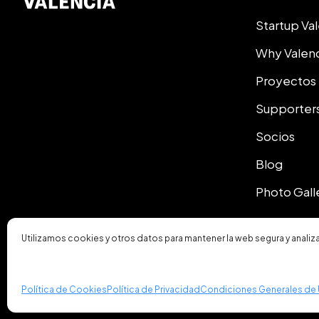
Startup Va
Why Valen
Proyectos
Supporter
Socios
Blog
Photo Gall
Utilizamos cookies y otros datos para mantener la web segura y analiz
© 2026 Startup Valencia.
Política de Cookies
Política de Privacidad
Condiciones Generales de