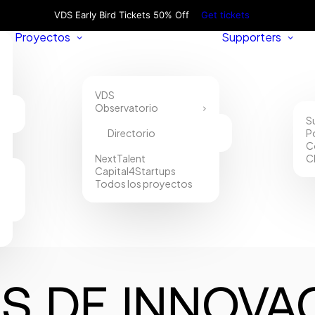
VDS Early Bird Tickets 50% Off
Get tickets
Proyectos
Supporters
VDS
Observatorio
S
Directorio
P
C
NextTalent
C
Capital4Startups
Todos los proyectos
S DE INNOVA