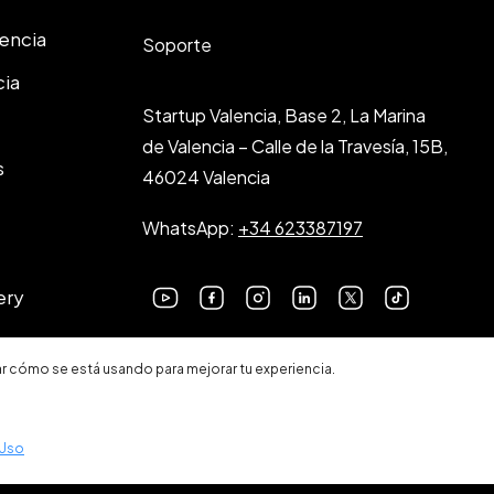
lencia
Soporte
cia
Startup Valencia, Base 2, La Marina
de Valencia – Calle de la Travesía, 15B,
s
46024 Valencia
WhatsApp:
+34 623387197
ery
ar cómo se está usando para mejorar tu experiencia.
Condici
 Uso