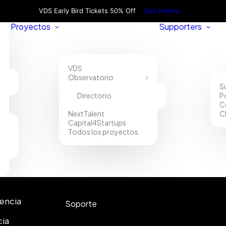
VDS Early Bird Tickets 50% Off
Get tickets
Proyectos
Supporters
VDS
Observatorio
S
Directorio
P
C
NextTalent
C
Capital4Startups
Todos los proyectos
Contacto
lencia
Soporte
cia