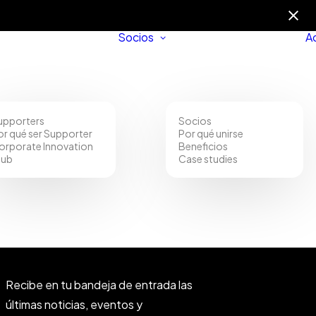
Socios
A
upporters
Socios
or qué ser Supporter
Por qué unirse
orporate Innovation
Beneficios
lub
Case studies
Comunidad
Recibe en tu bandeja de entrada las
últimas noticias, eventos y