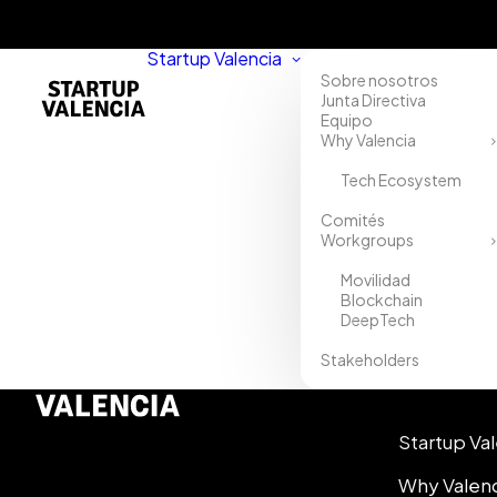
Startup Valencia
Sobre nosotros
Junta Directiva
Equipo
Why Valencia
Tech Ecosystem
Comités
Workgroups
Movilidad
Blockchain
DeepTech
Stakeholders
Info
Startup Va
Why Valen